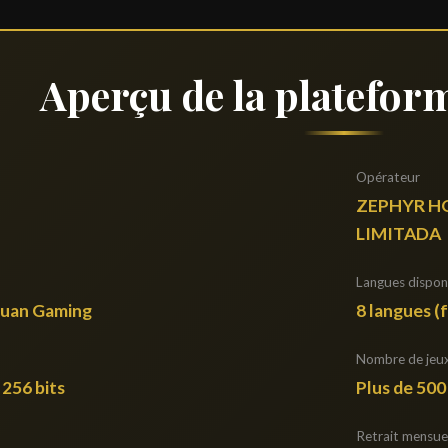
Aperçu de la platefor
Opérateur
ZEPHYR H
LIMITADA
Langues dispon
ouan Gaming
8 langues (f
Nombre de jeu
256 bits
Plus de 500 
Retrait mensu