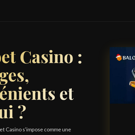
et Casino :
ges,
énients et
ui ?
bet Casino s'impose comme une