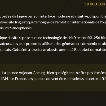
50 000 EUR
et se distingue par son interface moderne et intuitive, disponible en
 diversité linguistique témoigne de l'ambition internationale de l'o
oueurs francophones.
nique du site repose sur une technologie de chiffrement SSL 256 bit
isateurs. Les jeux proposés utilisent des générateurs de nombres alé
sultats. Cette infrastructure robuste permet à Baloobet de maint
 :
La licence Anjouan Gaming, bien que légitime, n'offre pas le mêm
l'ANJ en France. Les joueurs doivent être conscients de cette diffé