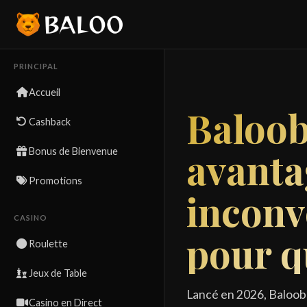
PRINCIPAL
Accueil
Baloob
Cashback
avanta
Bonus de Bienvenue
Promotions
inconv
CASINO
pour q
Roulette
Jeux de Table
Lancé en 2026, Baloo
Casino en Direct