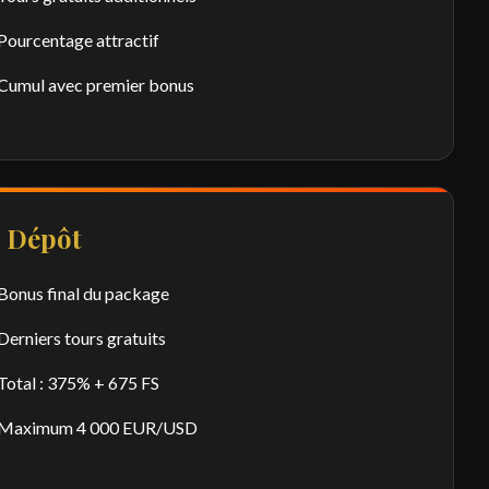
Pourcentage attractif
Cumul avec premier bonus
 Dépôt
Bonus final du package
Derniers tours gratuits
Total : 375% + 675 FS
Maximum 4 000 EUR/USD