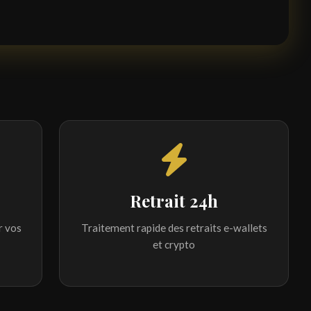
Retrait 24h
r vos
Traitement rapide des retraits e-wallets
et crypto