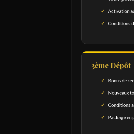
Activation 
Conditions de
3ème Dépôt
Bonus de re
Nouveaux tou
Conditions 
Package en 